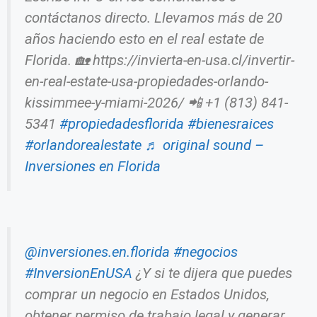
contáctanos directo. Llevamos más de 20
años haciendo esto en el real estate de
Florida. 🏡 https://invierta-en-usa.cl/invertir-
en-real-estate-usa-propiedades-orlando-
kissimmee-y-miami-2026/ 📲 +1 (813) 841-
5341
#propiedadesflorida
#bienesraices
#orlandorealestate
♬ original sound –
Inversiones en Florida
@inversiones.en.florida
#negocios
#InversionEnUSA
¿Y si te dijera que puedes
comprar un negocio en Estados Unidos,
obtener permiso de trabajo legal y generar